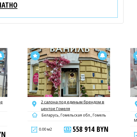
ЛАТНО
ре
2 салона под единым брендом в
центре Гомеля
Беларусь, Гомельская обл., Гомель
М
558 914 BYN
0.00 м2
YN