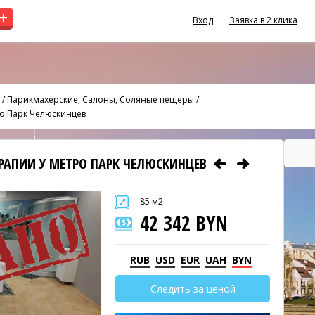
+
Вход
Заявка в 2 клика
/
Парикмахерские, Салоны, Соляные пещеры
/
ро Парк Челюскинцев
ЕРАПИИ У МЕТРО ПАРК ЧЕЛЮСКИНЦЕВ
85 м2
42 342 BYN
RUB
USD
EUR
UAH
BYN
Следить за ценой