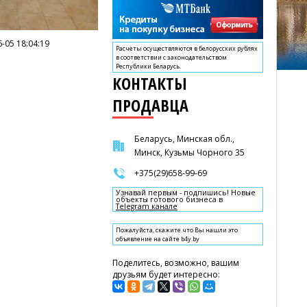
-05 18:04:19
Расчеты осуществляются в белорусских рублях
в соответствии с законодательством
Республики Беларусь.
КОНТАКТЫ
ПРОДАВЦА
Беларусь, Минская обл.,
Минск, Кузьмы Чорного 35
+375(29)658-99-69
Узнавай первым - подпишись! Новые
объекты готового бизнеса в
Telegram канале
Пожалуйста, скажите что Вы нашли это
объявление на сайте b4y.by
Поделитесь, возможно, вашим
друзьям будет интересно: