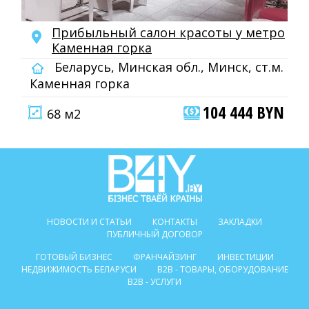
Прибыльный салон красоты у метро
Каменная горка
Беларусь, Минская обл., Минск, ст.м.
Каменная горка
104 444 BYN
68 м2
НОВОСТИ И СТАТЬИ
КОНТАКТЫ
ЗАКЛАДКИ
ПУБЛИЧНЫЙ ДОГОВОР
ГОТОВЫЙ БИЗНЕС
ФРАНЧАЙЗИНГ
ИНВЕСТИЦИИ
НЕДВИЖИМОСТЬ БЕЛАРУСИ
B2B - ТОВАРЫ, ОБОРУДОВАНИЕ
B2B - УСЛУГИ