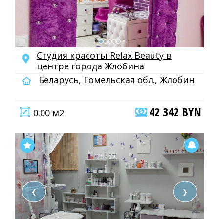
Студия красоты Relax Beauty в
центре города Жлобина
Беларусь, Гомельская обл., Жлобин
42 342 BYN
0.00 м2
❮
❯