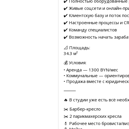
✔️ Полностью оборудованные 
✔️ Живые соцсети и онлайн-пр
✔️ Клиентскую базу и поток по
✔️ Настроенные процессы и C
✔️ Команду специалистов
✔️ Возможность начать зараба
📐 Площадь:
34.3 м²
💰 Условия:
• Аренда — 1300 BYN/мес
• Коммунальные — ориентиро
• Продажа вместе с юридичес
⸻
🔥 В студии уже есть всё нео
✂️ Барбер-кресло
✂️ 2 парикмахерских кресла
💄 Рабочее место бровиста/ви