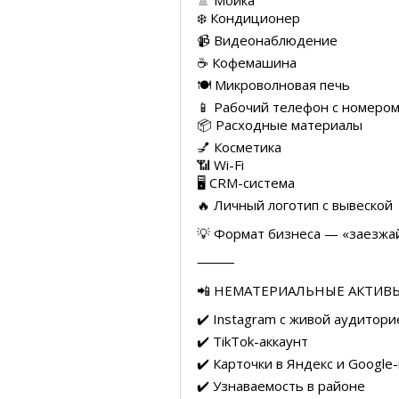
🚿 Мойка
❄️ Кондиционер
📹 Видеонаблюдение
☕️ Кофемашина
🍽 Микроволновая печь
📱 Рабочий телефон с номеро
📦 Расходные материалы
💅 Косметика
📶 Wi-Fi
🖥 CRM-система
🔥 Личный логотип с вывеской
💡 Формат бизнеса — «заезжа
⸻
📲 НЕМАТЕРИАЛЬНЫЕ АКТИВЫ
✔️ Instagram с живой аудитори
✔️ TikTok-аккаунт
✔️ Карточки в Яндекс и Google
✔️ Узнаваемость в районе