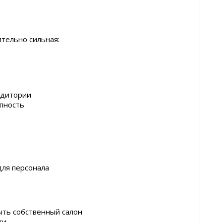
ительно сильная:
удитории
упность
для персонала
рыть собственный салон
ти