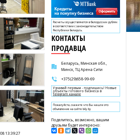
Расчеты осуществляются в белорусских рублях
в соответствии с законодательством
Республики Беларусь.
КОНТАКТЫ
ПРОДАВЦА
Беларусь, Минская обл.,
Минск, ТЦ Арена Сити
+375(29)658-99-69
Узнавай первым - подпишись! Новые
объекты готового бизнеса в
Telegram канале
Пожалуйста, скажите что Вы нашли это
объявление на сайте b4y.by
Поделитесь, возможно, вашим
друзьям будет интересно:
08 13:39:27