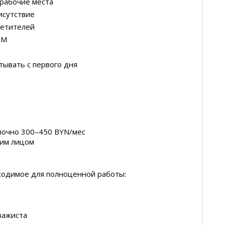
рабочие места
исутствие
сетителей
RM
тывать с первого дня
вочно 300–450 BYN/мес
ким лицом
бходимое для полноценной работы:
зажиста