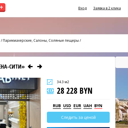
+
Вход
Заявка в 2 клика
/
Парикмахерские, Салоны, Соляные пещеры
/
РЕНА-СИТИ»
34.3 м2
28 228 BYN
RUB
USD
EUR
UAH
BYN
Следить за ценой