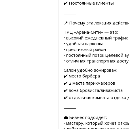
✔️ Постоянные клиенты
⸻
📍 Почему эта локация действ
ТРЦ «Арена-Сити» — это:
• высокий ежедневный трафик
• удобная парковка
• престижный район
• постоянный поток целевой а
• отличная транспортная дост
Салон удобно зонирован:
✔️ место барбера
✔️ 2 места парикмахеров
✔️ зона бровиста/визажиста
✔️ отдельная комната отдыха 
⸻
💼 Бизнес подойдет:
• мастеру, который хочет отк
• действующему владельцу се