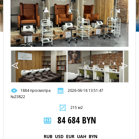
1884 просмотра
2026-06-18 13:51:47
№23822
215 м2
84 684 BYN
RUB
USD
EUR
UAH
BYN