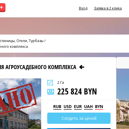
+
Вход
Заявка в 2 клика
стиницы, Отели, Турбазы
/
бного комплекса
ИЯ АГРОУСАДЕБНОГО КОМПЛЕКСА
2 Га
225 824 BYN
RUB
USD
EUR
UAH
BYN
Следить за ценой