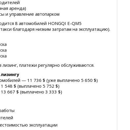
водителей
чная аренда)
сы и управление автопарком
ходится 8 автомобилей HONGQI E-QM5
такси благодаря низким затратам на эксплуатацию).
ска
ска
ска
 лизинг, платежи регулярно обслуживаются.
 лизингу
томобилей — 11 736 $ (уже выплачено 5 650 $)
11 548 $ (выплачено 5 752 $)
 13 667 $ (выплачено 3 333 $)
 работы
ителей
бестоимостью эксплуатации