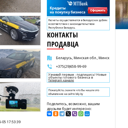
Расчеты осуществляются в белорусских рублях
в соответствии с законодательством
Республики Беларусь.
КОНТАКТЫ
ПРОДАВЦА
Беларусь, Минская обл., Минск
+375(29)658-99-69
Узнавай первым - подпишись! Новые
объекты готового бизнеса в
Telegram канале
Пожалуйста, скажите что Вы нашли это
объявление на сайте b4y.by
Поделитесь, возможно, вашим
друзьям будет интересно:
-05 17:53:39