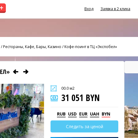
+
Вход
Заявка в 2 клика
/
Рестораны, Кафе, Бары, Казино
/
Кофе-поинт в ТЦ «Экспобел»
БЕЛ»
00.0 м2
31 051 BYN
RUB
USD
EUR
UAH
BYN
Следить за ценой