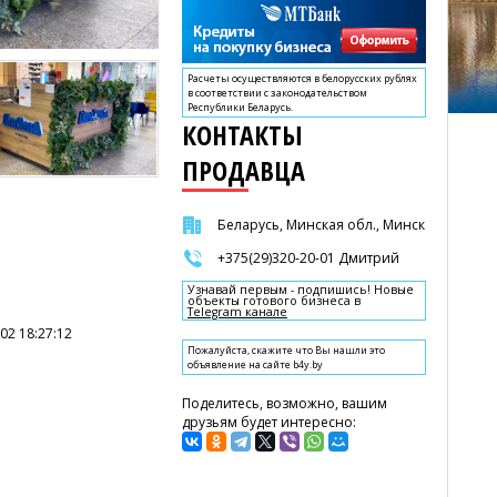
Расчеты осуществляются в белорусских рублях
в соответствии с законодательством
Республики Беларусь.
КОНТАКТЫ
ПРОДАВЦА
Беларусь, Минская обл., Минск
+375(29)320-20-01 Дмитрий
Узнавай первым - подпишись! Новые
объекты готового бизнеса в
Telegram канале
02 18:27:12
Пожалуйста, скажите что Вы нашли это
объявление на сайте b4y.by
Поделитесь, возможно, вашим
друзьям будет интересно: