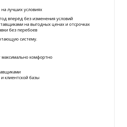
 на лучших условиях
 год вперёд без изменения условий
ставщиками на выгодных ценах и отсрочках
авки без перебоев
ботающую систему.
т максимально комфортно
ставщиками
с и клиентской базы