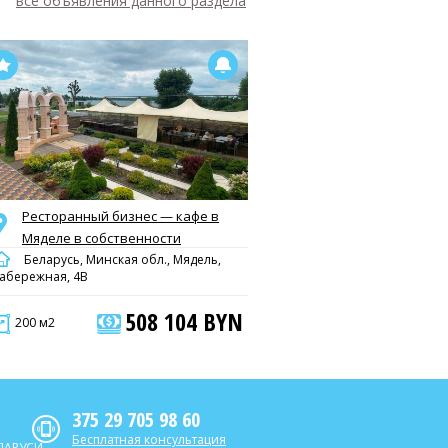
все объявления данного раздела
Ресторанный бизнес — кафе в
Мяделе в собственности
Беларусь, Минская обл., Мядель,
абережная, 4В
508 104 BYN
200 м2
375 29 705 98 60
Бесплатная консультация
ЛАРУСИ