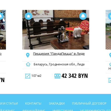
р
Пиццерия "ПандаПицца" в Лиде
Беларусь, Гродненская обл., Лида
Н
42 342 BYN
107 м2
YN
И И СТАТЬИ
КОНТАКТЫ
ЗАКЛАДКИ
ПУБЛИЧНЫЙ ДОГОВОР
Й БИЗНЕС
ФРАНЧАЙЗИНГ
ИНВЕСТИЦИИ
НЕДВИЖИМОСТЬ БЕ