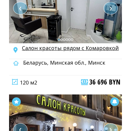
❮
❯
Салон красоты рядом с Комаровкой
Беларусь, Минская обл., Минск
36 696 BYN
120 м2
❮
❯