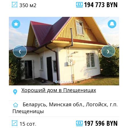
194 773 BYN
350 м2
❮
❯
Хороший дом в Плещеницах
Беларусь, Минская обл., Логойск, г.п.
Плещеницы
197 596 BYN
15 сот.