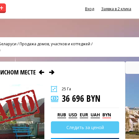
+
Вход
Заявка в 2 клика
Беларуси
/
Продажа домов, участков и коттеджей
/
е
ПИСНОМ МЕСТЕ
25 Га
36 696 BYN
RUB
USD
EUR
UAH
BYN
Следить за ценой