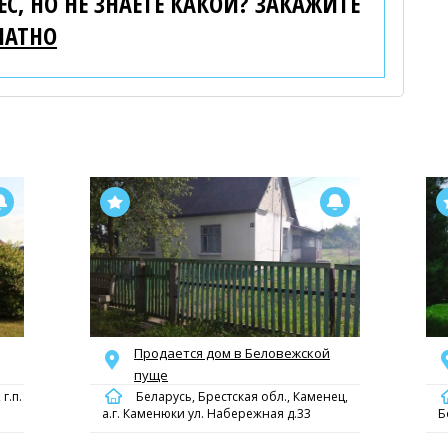
С, НО НЕ ЗНАЕТЕ КАКОЙ? ЗАКАЖИТЕ
ЛАТНО
Продается дом в Беловежской
пуще
г.п.
Беларусь, Брестская обл., Каменец,
а.г. Каменюки ул. Набережная д.33
Б