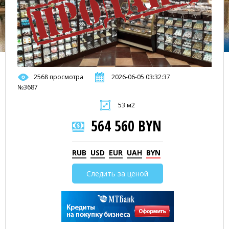
2568 просмотра
2026-06-05 03:32:37
№3687
53 м2
564 560 BYN
RUB
USD
EUR
UAH
BYN
Следить за ценой