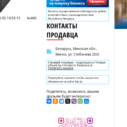
Расчеты осуществляются в белорусских рублях
в соответствии с законодательством
-05 16:55:15
№466
Республики Беларусь.
КОНТАКТЫ
ПРОДАВЦА
Беларусь, Минская обл.,
Минск, ул. Стебенёва 20/2
Узнавай первым - подпишись! Новые
объекты готового бизнеса в
Telegram канале
Пожалуйста, скажите что Вы нашли это
объявление на сайте b4y.by
Поделитесь, возможно, вашим
друзьям будет интересно: