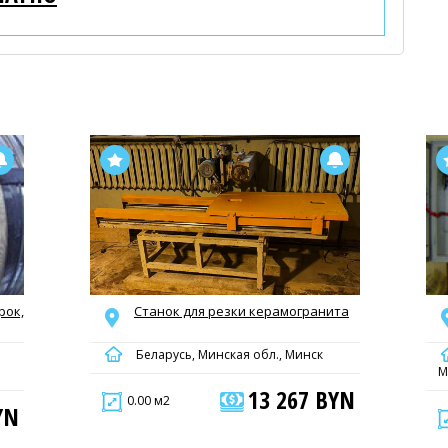
рок,
Станок для резки керамогранита
Беларусь, Минская обл., Минск
М
13 267 BYN
0.00 м2
YN