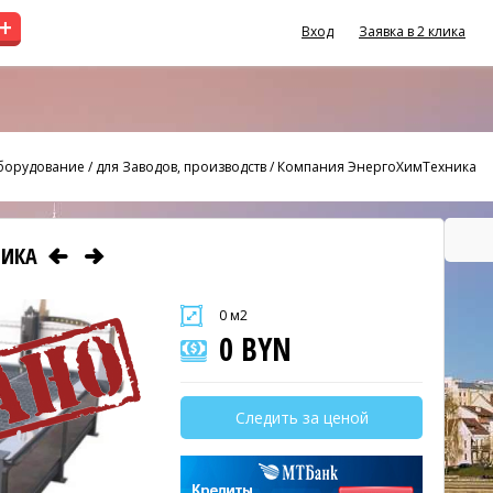
+
Вход
Заявка в 2 клика
оборудование
/
для Заводов, производств
/
Компания ЭнергоХимТехника
НИКА
0 м2
0 BYN
Следить за ценой