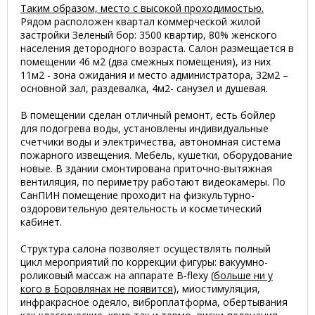
Таким образом, место с высокой проходимостью.
Рядом расположен квартал коммерческой жилой
застройки Зеленый бор: 3500 квартир, 80% женского
населения детородного возраста. Салон размещается в
помещении 46 м2 (два смежных помещения), из них
11м2 - зона ожидания и место администратора, 32м2 –
основной зал, раздевалка, 4м2- санузел и душевая.
В помещении сделан отличный ремонт, есть бойлер
для подогрева воды, установлены индивидуальные
счетчики воды и электричества, автономная система
пожарного извещения. Мебель, кушетки, оборудование
новые. В здании смонтирована приточно-вытяжная
вентиляция, по периметру работают видеокамеры. По
СанПИН помещение проходит на физкультурно-
оздоровительную деятельность и косметический
кабинет.
Структура салона позволяет осуществлять полный
цикл мероприятий по коррекции фигуры: вакуумно-
роликовый массаж на аппарате B-flexy (
больше ни у
кого в Боровлянах не появится
), миостимуляция,
инфракрасное одеяло, виброплатформа, обертывания