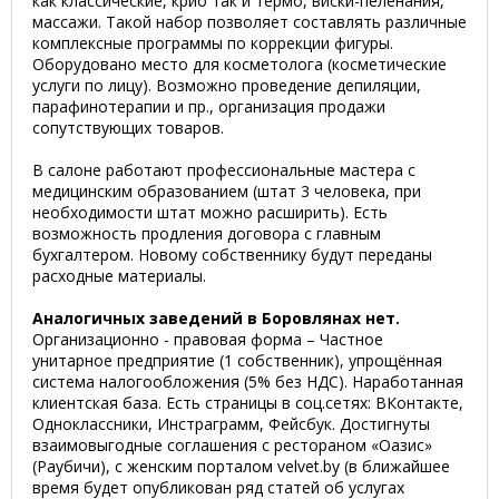
как классические, крио так и термо, виски-пеленания,
массажи. Такой набор позволяет составлять различные
комплексные программы по коррекции фигуры.
Оборудовано место для косметолога (косметические
услуги по лицу). Возможно проведение депиляции,
парафинотерапии и пр., организация продажи
сопутствующих товаров.
В салоне работают профессиональные мастера с
медицинским образованием (штат 3 человека, при
необходимости штат можно расширить). Есть
возможность продления договора с главным
бухгалтером. Новому собственнику будут переданы
расходные материалы.
Аналогичных заведений в Боровлянах нет.
Организационно - правовая форма – Частное
унитарное предприятие (1 собственник), упрощённая
система налогообложения (5% без НДС). Наработанная
клиентская база. Есть страницы в соц.сетях: ВКонтакте,
Одноклассники, Инстраграмм, Фейсбук. Достигнуты
взаимовыгодные соглашения с рестораном «Оазис»
(Раубичи), с женским порталом velvet.by (в ближайшее
время будет опубликован ряд статей об услугах