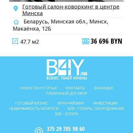
Готовый салон-коворкинг в центре
Минска
Беларусь, Минская обл., Минск,
Макаёнка, 12Б
36 696 BYN
47.7 м2
НОВОСТИ И СТАТЬИ
КОНТАКТЫ
ЗАКЛАДКИ
ПУБЛИЧНЫЙ ДОГОВОР
ГОТОВЫЙ БИЗНЕС
ФРАНЧАЙЗИНГ
ИНВЕСТИЦИИ
НЕДВИЖИМОСТЬ БЕЛАРУСИ
B2B - ТОВАРЫ, ОБОРУДОВАНИЕ
B2B - УСЛУГИ
375 29 705 98 60