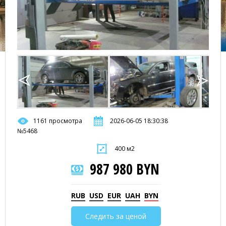
1161 просмотра
2026-06-05 18:30:38
№5468
400 м2
987 980 BYN
RUB
USD
EUR
UAH
BYN
Следить за ценой