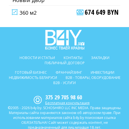
Новый двор
674 649 BYN
360 м2
НОВОСТИ И СТАТЬИ
КОНТАКТЫ
ЗАКЛАДКИ
ПУБЛИЧНЫЙ ДОГОВОР
ГОТОВЫЙ БИЗНЕС
ФРАНЧАЙЗИНГ
ИНВЕСТИЦИИ
НЕДВИЖИМОСТЬ БЕЛАРУСИ
B2B - ТОВАРЫ, ОБОРУДОВАНИЕ
B2B - УСЛУГИ
375 29 705 98 60
Бесплатная консультация
©2005 - 2026 b4y.by. SCHOSᶳHIRO LLC INC MEDIA. Права защищены.
Материалы сайта охраняются законом об авторском праве. При
использовании материалов сайта b4y.by поисковая ссылка
ОБЯЗАТЕЛЬНА! Сайт может содержать контент, не
предназначенный для лиц младше 18 лет.