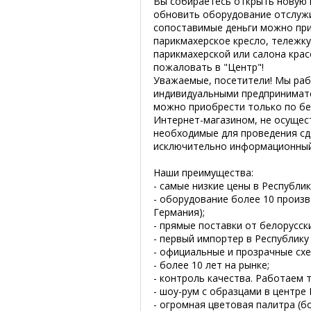
Вы собираетесь открыть новую 
обновить оборудование отслужив
сопоставимые деньги можно при
парикмахерское кресло, тележку
парикмахерской или салона крас
пожаловать в "Центр"!
Уважаемые, посетители! Мы раб
индивидуальными предпринимате
можно приобрести только по бе
Интернет-магазином, не осущест
необходимые для проведения сде
исключительно информационный
Наши преимущества:
- самые низкие цены в Республик
- оборудование более 10 произво
Германия);
- прямые поставки от белорусск
- первый импортер в Республику
- официальные и прозрачные сх
- более 10 лет на рынке;
- контроль качества. Работаем
- шоу-рум с образцами в центре 
- огромная цветовая палитра (б