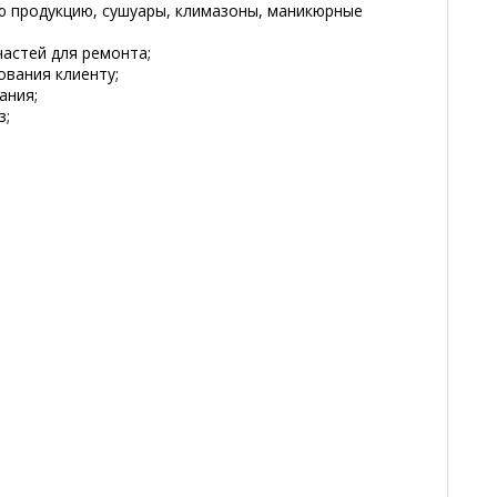
ую продукцию, сушуары, климазоны, маникюрные
частей для ремонта;
ования клиенту;
ания;
з;