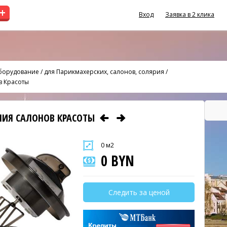
+
Вход
Заявка в 2 клика
оборудование
/
для Парикмахерских, салонов, солярия
/
в Красоты
НИЯ САЛОНОВ КРАСОТЫ
0 м2
0 BYN
Следить за ценой