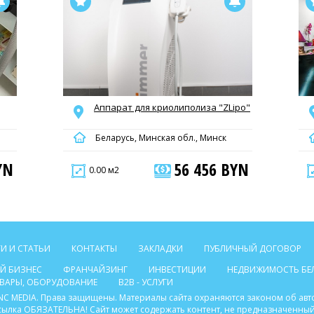
Аппарат для криолиполиза "ZLipo"
Беларусь, Минская обл., Минск
YN
56 456 BYN
0.00 м2
И И СТАТЬИ
КОНТАКТЫ
ЗАКЛАДКИ
ПУБЛИЧНЫЙ ДОГОВОР
Й БИЗНЕС
ФРАНЧАЙЗИНГ
ИНВЕСТИЦИИ
НЕДВИЖИМОСТЬ БЕ
ТОВАРЫ, ОБОРУДОВАНИЕ
B2B - УСЛУГИ
C INC MEDIA. Права защищены. Материалы сайта охраняются законом об ав
ссылка ОБЯЗАТЕЛЬНА! Сайт может содержать контент, не предназначенный 