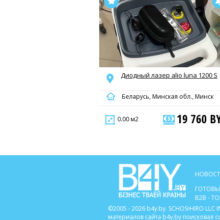
Диодный лазер alio luna 1200 S
Беларусь, Минская обл., Минск
19 760 B
0.00 м2
НОВОСТ
ГОТОВЫ
B2B - 
©2005 - 2026 b4y.by. SCHOSᶳHIRO LL
материалов сайта b4y.by поисковая 