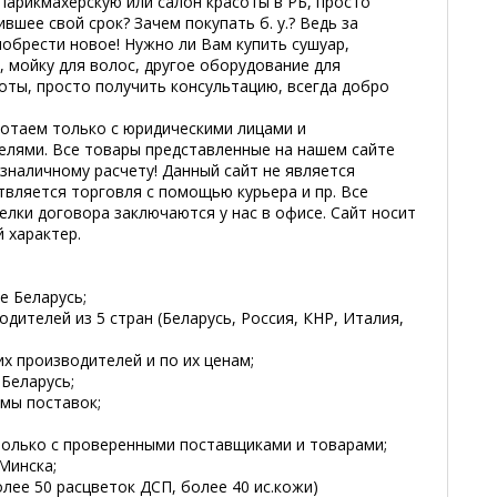
парикмахерскую или салон красоты в РБ, просто
шее свой срок? Зачем покупать б. у.? Ведь за
обрести новое! Нужно ли Вам купить сушуар,
, мойку для волос, другое оборудование для
оты, просто получить консультацию, всегда добро
отаем только с юридическими лицами и
лями. Все товары представленные на нашем сайте
зналичному расчету! Данный сайт не является
вляется торговля с помощью курьера и пр. Все
лки договора заключаются у нас в офисе. Сайт носит
 характер.
е Беларусь;
дителей из 5 стран (Беларусь, Россия, КНР, Италия,
их производителей и по их ценам;
 Беларусь;
емы поставок;
 только с проверенными поставщиками и товарами;
Минска;
олее 50 расцветок ДСП, более 40 ис.кожи)