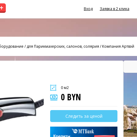
+
Вход
Заявка в 2 клика
оборудование
/
для Парикмахерских, салонов, солярия
/
Компания Артвэй
0 м2
0 BYN
Следить за ценой