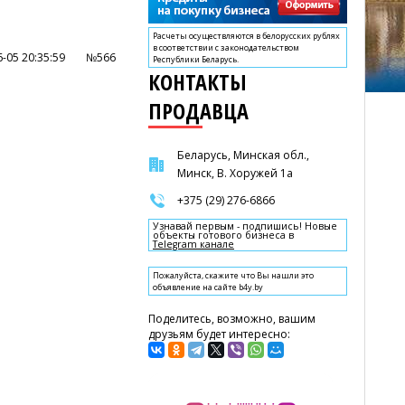
Расчеты осуществляются в белорусских рублях
в соответствии с законодательством
-05 20:35:59
№566
Республики Беларусь.
КОНТАКТЫ
ПРОДАВЦА
Беларусь, Минская обл.,
Минск, В. Хоружей 1а
+375 (29) 276-6866
Узнавай первым - подпишись! Новые
объекты готового бизнеса в
Telegram канале
Пожалуйста, скажите что Вы нашли это
объявление на сайте b4y.by
Поделитесь, возможно, вашим
друзьям будет интересно: