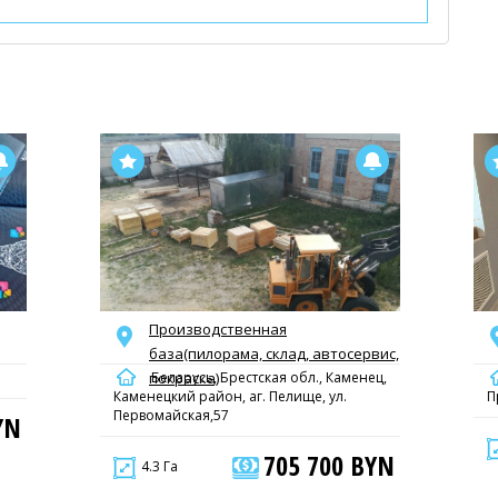
Производственная
база(пилорама, склад, автосервис,
Беларусь, Брестская обл., Каменец,
покраска)
Каменецкий район, аг. Пелище, ул.
П
Первомайская,57
YN
705 700 BYN
4.3 Га