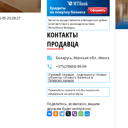
-05 20:28:27
Расчеты осуществляются в белорусских рублях
в соответствии с законодательством
Республики Беларусь.
КОНТАКТЫ
ПРОДАВЦА
Беларусь, Минская обл., Минск
+375(29)658-99-69
Узнавай первым - подпишись! Новые
объекты готового бизнеса в
Telegram канале
Пожалуйста, скажите что Вы нашли это
объявление на сайте b4y.by
Поделитесь, возможно, вашим
друзьям будет интересно: