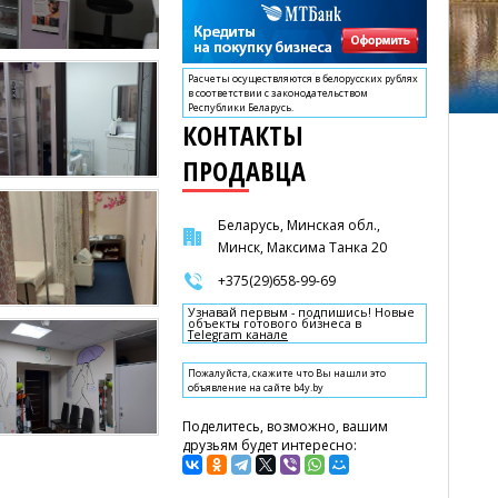
Расчеты осуществляются в белорусских рублях
в соответствии с законодательством
Республики Беларусь.
КОНТАКТЫ
ПРОДАВЦА
Беларусь, Минская обл.,
Минск, Максима Танка 20
+375(29)658-99-69
Узнавай первым - подпишись! Новые
объекты готового бизнеса в
Telegram канале
Пожалуйста, скажите что Вы нашли это
объявление на сайте b4y.by
Поделитесь, возможно, вашим
друзьям будет интересно: