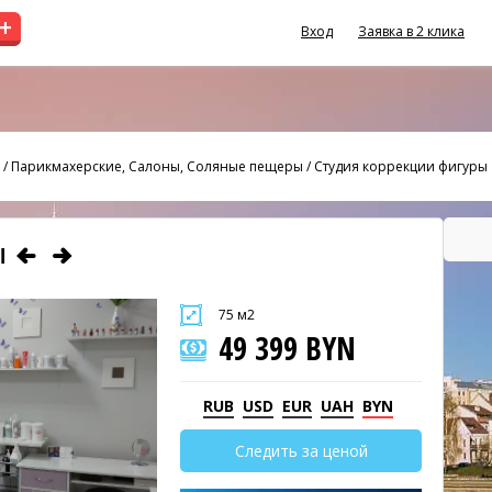
+
Вход
Заявка в 2 клика
/
Парикмахерские, Салоны, Соляные пещеры
/
Студия коррекции фигуры
Ы
75 м2
49 399 BYN
RUB
USD
EUR
UAH
BYN
Следить за ценой