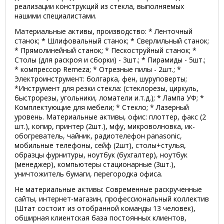
реализации конструкций из стекла, выполняемых
нашими специалистами.
Материальные активы, производство: * Ленточный
станок; * Шлифовальный станок; * Сверлильный станок;
* Прямолинейный станок; * Пескоструйный станок; *
Столы (для раскроя и сборки) - 3шт.; * Пирамиды - 5шт.;
* компрессор Remeza; * Отрезные пилы - 2шт.; *
Электроинструмент: болгарка, фен, шуруповерты;
*Инструмент для резки стекла: (стеклорезы, циркуль,
быстрорезы, угольники, ломатели и.т.д.); * Лампа УФ; *
Комплектующие для мебели; * Стекло; * Лазерный
уровень. Материальные активы, офис: плоттер, факс (2
шт.), копир, принтер (2шт.), мфу, микроволновка, ик-
обогреватель, чайник, радиотелефон panasonic,
мобильные телефоны, сейф (2шт), столы+стулья,
образцы фурнитуры, ноутбук (бухгалтер), ноутбук
(менеджер), компьютеры стационарные (3шт.),
уничтожитель бумаги, перегородка офиса.
Не материальные активы: Современные раскрученные
сайты, интернет-магазин, профессиональный коллектив
(Штат состоит из отобранной команды 13 человек),
обширная клиентская база постоянных клиентов,