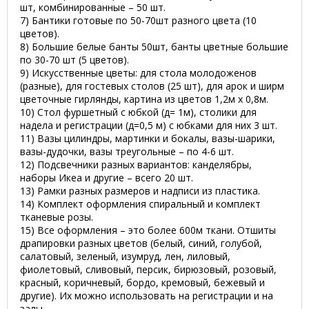
шт, комбинированные – 50 шт.
7) Бантики готовые по 50-70шт разного цвета (10
цветов).
8) Большие белые банты 50шт, банты цветные большие
по 30-70 шт (5 цветов).
9) Искусственные цветы: для стола молодоженов
(разные), для гостевых столов (25 шт), для арок и ширм
цветочные гирлянды, картина из цветов 1,2м х 0,8м.
10) Стол фуршетный с юбкой (д= 1м), столики для
надела и регистрации (д=0,5 м) с юбками для них 3 шт.
11) Вазы цилиндры, мартинки и бокалы, вазы-шарики,
вазы-дудочки, вазы треугольные – по 4-6 шт.
12) Подсвечники разных вариантов: канделябры,
наборы Икеа и другие – всего 20 шт.
13) Рамки разных размеров и надписи из пластика.
14) Комплект оформления спиральный и комплект
тканевые розы.
15) Все оформления – это более 600м ткани. Отшиты
драпировки разных цветов (белый, синий, голубой,
салатовый, зеленый, изумруд, лен, лиловый,
фиолетовый, сливовый, персик, бирюзовый, розовый,
красный, коричневый, бордо, кремовый, бежевый и
другие). Их можно использовать на регистрации и на
залы.