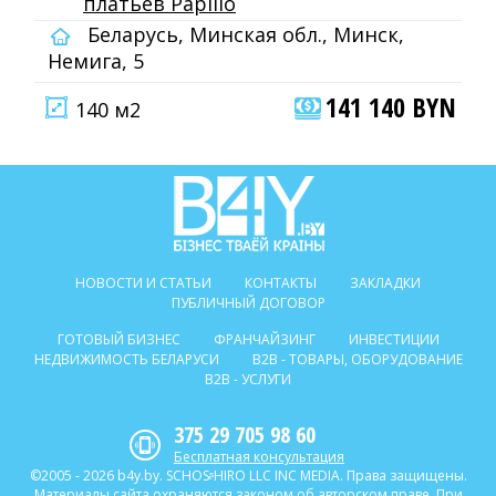
платьев Papilio
Беларусь, Минская обл., Минск,
Немига, 5
141 140 BYN
140 м2
НОВОСТИ И СТАТЬИ
КОНТАКТЫ
ЗАКЛАДКИ
ПУБЛИЧНЫЙ ДОГОВОР
ГОТОВЫЙ БИЗНЕС
ФРАНЧАЙЗИНГ
ИНВЕСТИЦИИ
НЕДВИЖИМОСТЬ БЕЛАРУСИ
B2B - ТОВАРЫ, ОБОРУДОВАНИЕ
B2B - УСЛУГИ
375 29 705 98 60
Бесплатная консультация
©2005 - 2026 b4y.by. SCHOSᶳHIRO LLC INC MEDIA. Права защищены.
Материалы сайта охраняются законом об авторском праве. При