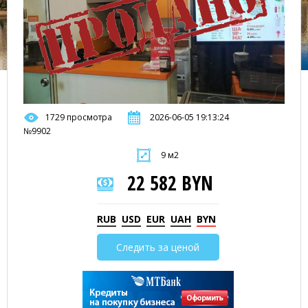
1729 просмотра
2026-06-05 19:13:24
№9902
9 м2
22 582 BYN
RUB
USD
EUR
UAH
BYN
Следить за ценой