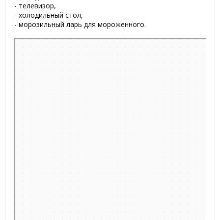
- телевизор,
- холодильный стол,
- морозильный ларь для мороженного.
Минск
Заславская улица, 23А — Яндекс.Карты