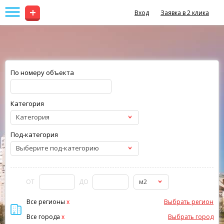
+
Вход
Заявка в 2 клика
По номеру объекта
Категория
Категория
Под-категория
Выберите под-категорию
м2
ОТ
ДО
Все регионы
x
Выбрать регион
Все города
x
Выбрать город