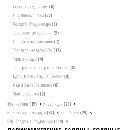
Сельхоз предприятия
(6)
СТО, Шиномонтажи
(22)
Солярий, Студии загара
(0)
Транспортные компании
(5)
Строительные компании
(7)
Тренажерные залы, ЗОЖ
(17)
Туризм и отдых
(4)
Типографии, Полиграфии, Реклама
(8)
Курсы, Школы, Сады, Обучение
(9)
Отдам бизнес Бесплатно
(6)
Startup проекты
(2)
Франчайзинг
(15)
<
Инвестиции
(29)
<
Недвижимость Беларуси
(37)
<
B2b - Услуги
(25)
<
B2b - Товары, оборудование
(114)
<