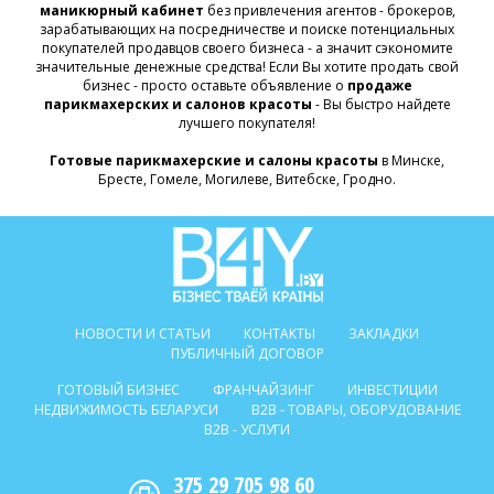
маникюрный кабинет
без привлечения агентов - брокеров,
зарабатывающих на посредничестве и поиске потенциальных
покупателей продавцов своего бизнеса - а значит сэкономите
значительные денежные средства! Если Вы хотите продать свой
бизнес - просто оставьте объявление о
продаже
парикмахерских и салонов красоты
- Вы быстро найдете
лучшего покупателя!
Готовые парикмахерские и салоны красоты
в Минске,
Бресте, Гомеле, Могилеве, Витебске, Гродно.
НОВОСТИ И СТАТЬИ
КОНТАКТЫ
ЗАКЛАДКИ
ПУБЛИЧНЫЙ ДОГОВОР
ГОТОВЫЙ БИЗНЕС
ФРАНЧАЙЗИНГ
ИНВЕСТИЦИИ
НЕДВИЖИМОСТЬ БЕЛАРУСИ
B2B - ТОВАРЫ, ОБОРУДОВАНИЕ
B2B - УСЛУГИ
375 29 705 98 60