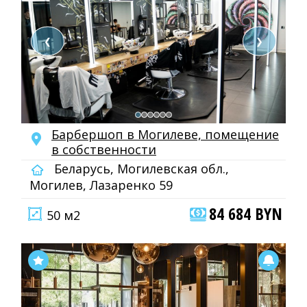
❮
❯
Барбершоп в Могилеве, помещение
в собственности
Беларусь, Могилевская обл.,
Могилев, Лазаренко 59
84 684 BYN
50 м2