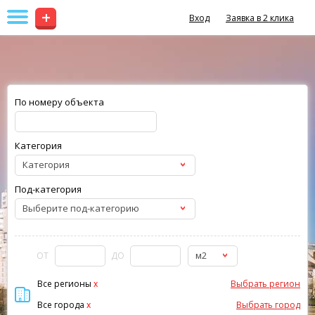
+
Вход
Заявка в 2 клика
По номеру объекта
Категория
Категория
Под-категория
Выберите под-категорию
м2
ОТ
ДО
Все регионы
x
Выбрать регион
Все города
x
Выбрать город