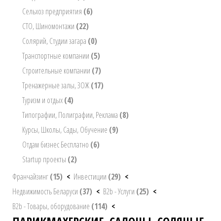
Сельхоз предприятия
(6)
СТО, Шиномонтажи
(22)
Солярий, Студии загара
(0)
Транспортные компании
(5)
Строительные компании
(7)
Тренажерные залы, ЗОЖ
(17)
Туризм и отдых
(4)
Типографии, Полиграфии, Реклама
(8)
Курсы, Школы, Сады, Обучение
(9)
Отдам бизнес Бесплатно
(6)
Startup проекты
(2)
Франчайзинг
(15)
<
Инвестиции
(29)
<
Недвижимость Беларуси
(37)
<
B2b - Услуги
(25)
<
B2b - Товары, оборудование
(114)
<