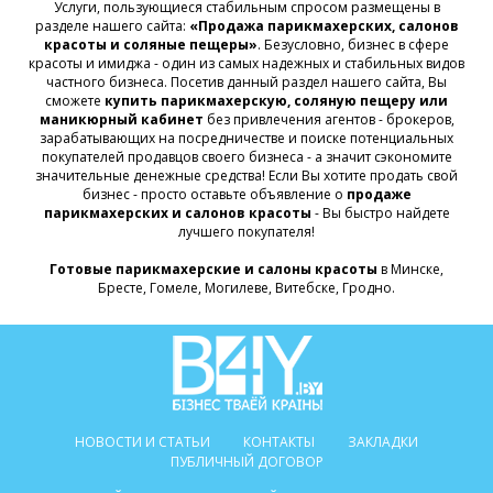
Услуги, пользующиеся стабильным спросом размещены в
разделе нашего сайта:
«Продажа парикмахерских, салонов
красоты и соляные пещеры»
. Безусловно, бизнес в сфере
красоты и имиджа - один из самых надежных и стабильных видов
частного бизнеса. Посетив данный раздел нашего сайта, Вы
сможете
купить парикмахерскую, соляную пещеру или
маникюрный кабинет
без привлечения агентов - брокеров,
зарабатывающих на посредничестве и поиске потенциальных
покупателей продавцов своего бизнеса - а значит сэкономите
значительные денежные средства! Если Вы хотите продать свой
бизнес - просто оставьте объявление о
продаже
парикмахерских и салонов красоты
- Вы быстро найдете
лучшего покупателя!
Готовые парикмахерские и салоны красоты
в Минске,
Бресте, Гомеле, Могилеве, Витебске, Гродно.
НОВОСТИ И СТАТЬИ
КОНТАКТЫ
ЗАКЛАДКИ
ПУБЛИЧНЫЙ ДОГОВОР