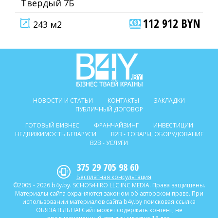
Твердый 7Б
112 912 BYN
243 м2
НОВОСТИ И СТАТЬИ
КОНТАКТЫ
ЗАКЛАДКИ
ПУБЛИЧНЫЙ ДОГОВОР
ГОТОВЫЙ БИЗНЕС
ФРАНЧАЙЗИНГ
ИНВЕСТИЦИИ
НЕДВИЖИМОСТЬ БЕЛАРУСИ
B2B - ТОВАРЫ, ОБОРУДОВАНИЕ
B2B - УСЛУГИ
375 29 705 98 60
Бесплатная консультация
©2005 - 2026 b4y.by. SCHOSᶳHIRO LLC INC MEDIA. Права защищены.
Материалы сайта охраняются законом об авторском праве. При
использовании материалов сайта b4y.by поисковая ссылка
ОБЯЗАТЕЛЬНА! Сайт может содержать контент, не