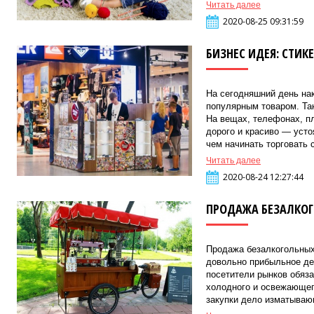
Читать далее
2020-08-25 09:31:59
БИЗНЕС ИДЕЯ: СТИК
На сегодняшний день на
популярным товаром. Так
На вещах, телефонах, пл
дорого и красиво — усто
чем начинать торговать с
Читать далее
2020-08-24 12:27:44
ПРОДАЖА БЕЗАЛКО
Продажа безалкогольных 
довольно прибыльное де
посетители рынков обяза
холодного и освежающег
закупки дело изматывающ