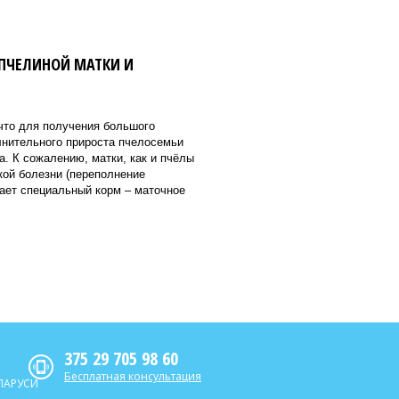
ПЧЕЛИНОЙ МАТКИ И
что для получения большого
лнительного прироста пчелосемьи
а. К сожалению, матки, как и пчёлы
кой болезни (переполнение
ает специальный корм – маточное
375 29 705 98 60
Бесплатная консультация
ЛАРУСИ