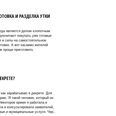
ОТОВКА И РАЗДЕЛКА УТКИ
гда является делом хлопотным.
дпочитают покупать уже готовые
я и силы на самостоятельное
отовке. А вот касаемо жителей
им проще приготовить
ЕКРЕТЕ?
 как зарабатываю в декрете. Для
ию. Я такой человек, который не
Некоторое время я работала в
ла и консультировала заявителей,
ые и муниципальные услуги. Чер...