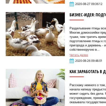
2020-08-27 09:36:12
БИЗНЕС-ИДЕЯ: ПОДГ
Разделывание птицы все
Многие домохозяйки пре
тушки, чем тратить врем
подготовление птицы к г
пригорода и деревень - 
собственноручно в...
Читать далее
2020-08-26 09:48:01
КАК ЗАРАБОТАТЬ В Д
Расскажу немного о том,
начала напишу предыстор
может сидеть без дела. 
госучреждении, принима
оказывала государственн