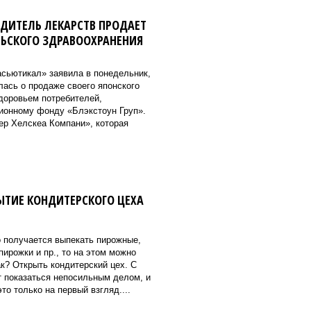
ДИТЕЛЬ ЛЕКАРСТВ ПРОДАЕТ
ЛЬСКОГО ЗДРАВООХРАНЕНИЯ
сьютикал» заявила в понедельник,
илась о продаже своего японского
здоровьем потребителей,
ионному фонду «Блэкстоун Груп».
р Хелскеа Компани», которая
ЫТИЕ КОНДИТЕРСКОГО ЦЕХА
о получается выпекать пирожные,
пирожки и пр., то на этом можно
к? Открыть кондитерский цех. С
т показаться непосильным делом, и
то только на первый взгляд....