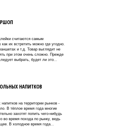
ЕРШОП
клейки считаются самым
 как их встретить можно где угодно.
аншетах и т.д. Товар выглядит не
ять при этом очень сложно. Прежде
ледует выбрать, будет ли это...
ГОЛЬНЫХ НАПИТКОВ
напитков на территории рынков -
ло. В тёплое время года многие
тельно захотят попить чего-нибудь
о во время похода по рынку, ведь
ее. В холодное время года...