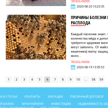
Читать далее
2020-08-20 10:23:35
ПРИЧИНЫ БОЛЕЗНИ 
РАСПЛОДА
Каждый пасечник знает, 
количества мёда и допо
требуется здоровая матк
могут заболеть. От майс
кишечника) матку защищ
моло...
Читать далее
2020-08-19 13:05:53
1
2
3
4
5
6
7
8
9
10
...
58
59
И И СТАТЬИ
КОНТАКТЫ
ЗАКЛАДКИ
ПУБЛИЧНЫЙ ДОГОВОР
Й БИЗНЕС
ФРАНЧАЙЗИНГ
ИНВЕСТИЦИИ
НЕДВИЖИМОСТЬ БЕ