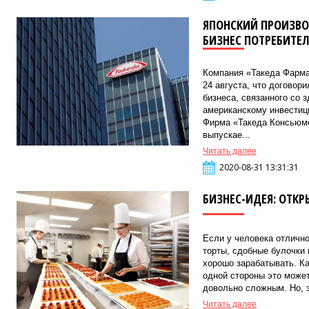
ЯПОНСКИЙ ПРОИЗВО
БИЗНЕС ПОТРЕБИТЕ
Компания «Такеда Фарма
24 августа, что договор
бизнеса, связанного со 
американскому инвестиц
Фирма «Такеда Консьюме
выпускае...
Читать далее
2020-08-31 13:31:31
БИЗНЕС-ИДЕЯ: ОТКР
Если у человека отличн
торты, сдобные булочки 
хорошо зарабатывать. Ка
одной стороны это може
довольно сложным. Но, э
Читать далее