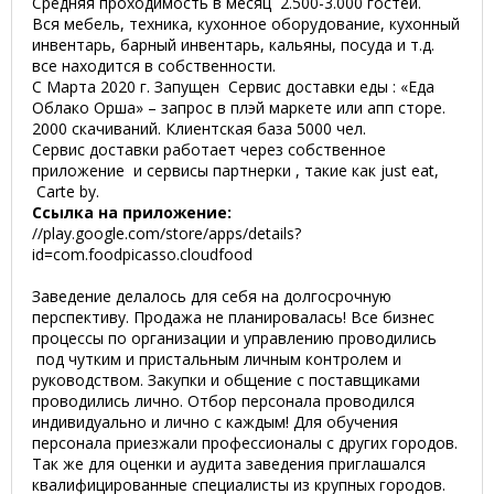
Средняя проходимость в месяц 2.500-3.000 гостей.
Вся мебель, техника, кухонное оборудование, кухонный
инвентарь, барный инвентарь, кальяны, посуда и т.д.
все находится в собственности.
С Марта 2020 г. Запущен Сервис доставки еды : «Еда
Облако Орша» – запрос в плэй маркете или апп сторе.
2000 скачиваний. Клиентская база 5000 чел.
Сервис доставки работает через собственное
приложение и сервисы партнерки , такие как just eat,
Carte by.
Ссылка на приложение:
//play.google.com/store/apps/details?
id=com.foodpicasso.cloudfood
Заведение делалось для себя на долгосрочную
перспективу. Продажа не планировалась! Все бизнес
процессы по организации и управлению проводились
под чутким и пристальным личным контролем и
руководством. Закупки и общение с поставщиками
проводились лично. Отбор персонала проводился
индивидуально и лично с каждым! Для обучения
персонала приезжали профессионалы с других городов.
Так же для оценки и аудита заведения приглашался
квалифицированные специалисты из крупных городов.