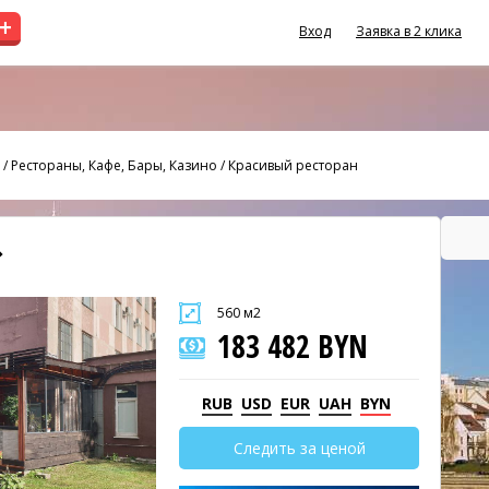
+
Вход
Заявка в 2 клика
/
Рестораны, Кафе, Бары, Казино
/
Красивый ресторан
560 м2
183 482 BYN
RUB
USD
EUR
UAH
BYN
Следить за ценой