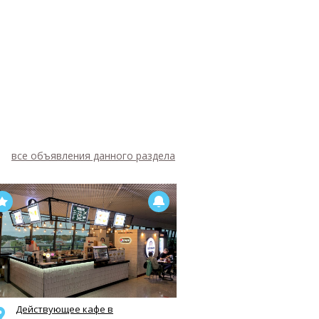
все объявления данного раздела
Дейcтвующeе кафе в