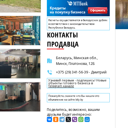
Расчеты осуществляются в белорусских рублях
в соответствии с законодательством
Республики Беларусь.
КОНТАКТЫ
ПРОДАВЦА
Беларусь, Минская обл.,
Минск, Платонова, 12Б
+375 (29) 341-56-39 - Дмитрий
Узнавай первым - подпишись! Новые
объекты готового бизнеса в
Telegram канале
Пожалуйста, скажите что Вы нашли это
объявление на сайте b4y.by
Поделитесь, возможно, вашим
друзьям будет интересно: