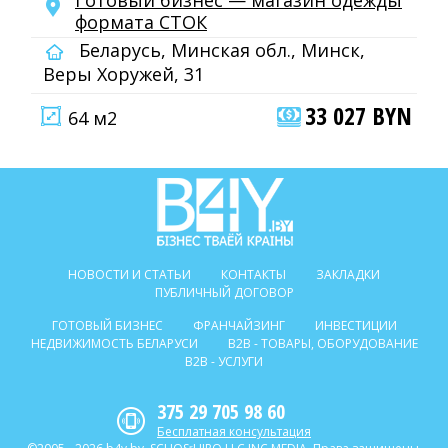
Готовый бизнес — магазин одежды
формата СТОК
Беларусь, Минская обл., Минск,
Веры Хоружей, 31
33 027 BYN
64 м2
НОВОСТИ И СТАТЬИ
КОНТАКТЫ
ЗАКЛАДКИ
ПУБЛИЧНЫЙ ДОГОВОР
ГОТОВЫЙ БИЗНЕС
ФРАНЧАЙЗИНГ
ИНВЕСТИЦИИ
НЕДВИЖИМОСТЬ БЕЛАРУСИ
B2B - ТОВАРЫ, ОБОРУДОВАНИЕ
B2B - УСЛУГИ
375 29 705 98 60
Бесплатная консультация