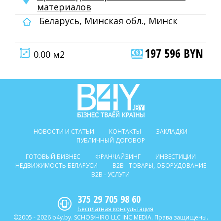
материалов
Беларусь, Минская обл., Минск
197 596 BYN
0.00 м2
НОВОСТИ И СТАТЬИ
КОНТАКТЫ
ЗАКЛАДКИ
ПУБЛИЧНЫЙ ДОГОВОР
ГОТОВЫЙ БИЗНЕС
ФРАНЧАЙЗИНГ
ИНВЕСТИЦИИ
НЕДВИЖИМОСТЬ БЕЛАРУСИ
B2B - ТОВАРЫ, ОБОРУДОВАНИЕ
B2B - УСЛУГИ
375 29 705 98 60
Бесплатная консультация
©2005 - 2026 b4y.by. SCHOSᶳHIRO LLC INC MEDIA. Права защищены.