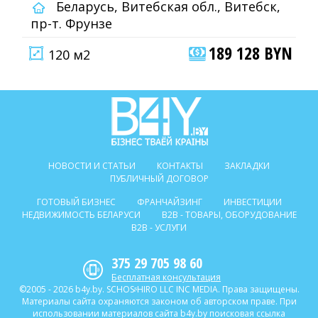
Беларусь, Витебская обл., Витебск,
пр-т. Фрунзе
189 128 BYN
120 м2
НОВОСТИ И СТАТЬИ
КОНТАКТЫ
ЗАКЛАДКИ
ПУБЛИЧНЫЙ ДОГОВОР
ГОТОВЫЙ БИЗНЕС
ФРАНЧАЙЗИНГ
ИНВЕСТИЦИИ
НЕДВИЖИМОСТЬ БЕЛАРУСИ
B2B - ТОВАРЫ, ОБОРУДОВАНИЕ
B2B - УСЛУГИ
375 29 705 98 60
Бесплатная консультация
©2005 - 2026 b4y.by. SCHOSᶳHIRO LLC INC MEDIA. Права защищены.
Материалы сайта охраняются законом об авторском праве. При
использовании материалов сайта b4y.by поисковая ссылка