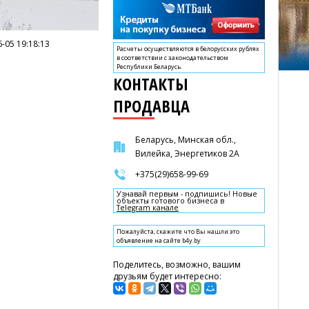
-05 19:18:13
Расчеты осуществляются в белорусских рублях
в соответствии с законодательством
Республики Беларусь.
КОНТАКТЫ
ПРОДАВЦА
Беларусь, Минская обл.,
Вилейка, Энергетиков 2А
+375(29)658-99-69
Узнавай первым - подпишись! Новые
объекты готового бизнеса в
Telegram канале
Пожалуйста, скажите что Вы нашли это
объявление на сайте b4y.by
Поделитесь, возможно, вашим
друзьям будет интересно: