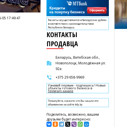
-05 17:49:47
Расчеты осуществляются в белорусских рублях
в соответствии с законодательством
Республики Беларусь.
КОНТАКТЫ
ПРОДАВЦА
Беларусь, Витебская обл.,
Новополоцк, Молодёжная ул.
92а
+375 29 658-9969
Узнавай первым - подпишись! Новые
объекты готового бизнеса в
Telegram канале
Пожалуйста, скажите что Вы нашли это
объявление на сайте b4y.by
Поделитесь, возможно, вашим
друзьям будет интересно: