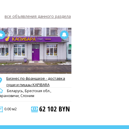
все объявления данного раздела
Бизнес по франшизе - доставка
суши и пиццы KAPIBARA
Беларусь, Брестская обл.,
арановичи, Слоним
62 102 BYN
0.00 м2