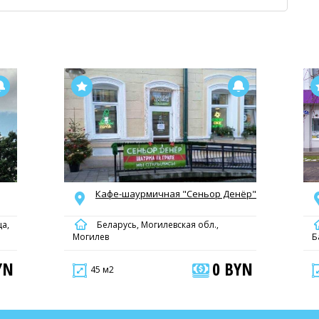
Кафе-шаурмичная "Сеньор Денёр"
ца,
Беларусь, Могилевская обл.,
Могилев
Б
YN
0 BYN
45 м2