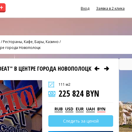
+
Вход
Заявка в 2 клика
/
Рестораны, Кафе, Бары, Казино
/
тре города Новополоцк
OEAT" В ЦЕНТРЕ ГОРОДА НОВОПОЛОЦК
111 м2
225 824 BYN
RUB
USD
EUR
UAH
BYN
Следить за ценой