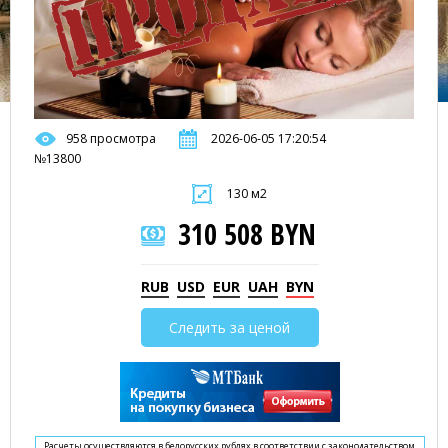
958 просмотра
2026-06-05 17:20:54
№13800
130 м2
310 508 BYN
RUB
USD
EUR
UAH
BYN
Следить за ценой
Расчеты осуществляются в белорусских рублях в соответствии с законодательством