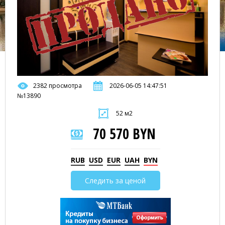
2382 просмотра
2026-06-05 14:47:51
№13890
52 м2
70 570 BYN
RUB
USD
EUR
UAH
BYN
Следить за ценой