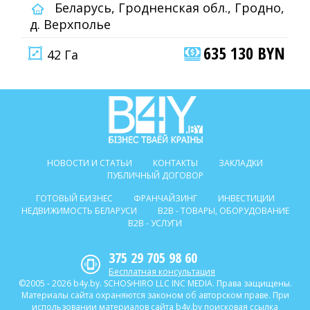
Беларусь, Гродненская обл., Гродно,
д. Верхполье
635 130 BYN
42 Га
НОВОСТИ И СТАТЬИ
КОНТАКТЫ
ЗАКЛАДКИ
ПУБЛИЧНЫЙ ДОГОВОР
ГОТОВЫЙ БИЗНЕС
ФРАНЧАЙЗИНГ
ИНВЕСТИЦИИ
НЕДВИЖИМОСТЬ БЕЛАРУСИ
B2B - ТОВАРЫ, ОБОРУДОВАНИЕ
B2B - УСЛУГИ
375 29 705 98 60
Бесплатная консультация
©2005 - 2026 b4y.by. SCHOSᶳHIRO LLC INC MEDIA. Права защищены.
Материалы сайта охраняются законом об авторском праве. При
использовании материалов сайта b4y.by поисковая ссылка