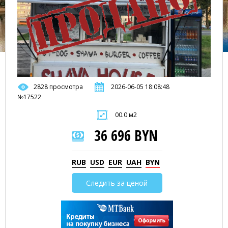
2828 просмотра
2026-06-05 18:08:48
№17522
00.0 м2
36 696 BYN
RUB
USD
EUR
UAH
BYN
Следить за ценой