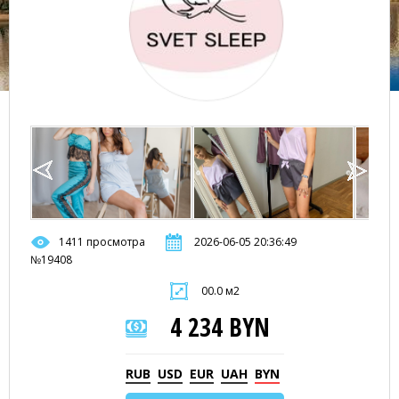
1411 просмотра
2026-06-05 20:36:49
№19408
00.0 м2
4 234 BYN
RUB
USD
EUR
UAH
BYN