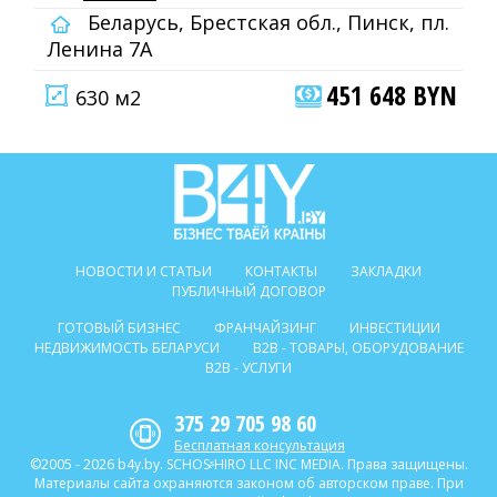
Беларусь, Брестская обл., Пинск, пл.
Ленина 7А
451 648 BYN
630 м2
НОВОСТИ И СТАТЬИ
КОНТАКТЫ
ЗАКЛАДКИ
ПУБЛИЧНЫЙ ДОГОВОР
ГОТОВЫЙ БИЗНЕС
ФРАНЧАЙЗИНГ
ИНВЕСТИЦИИ
НЕДВИЖИМОСТЬ БЕЛАРУСИ
B2B - ТОВАРЫ, ОБОРУДОВАНИЕ
B2B - УСЛУГИ
375 29 705 98 60
Бесплатная консультация
©2005 - 2026 b4y.by. SCHOSᶳHIRO LLC INC MEDIA. Права защищены.
Материалы сайта охраняются законом об авторском праве. При