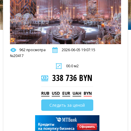
962 просмотра
2026-06-05 19:07:15
№20417
00.0 м2
338 736 BYN
RUB
USD
EUR
UAH
BYN
Следить за ценой