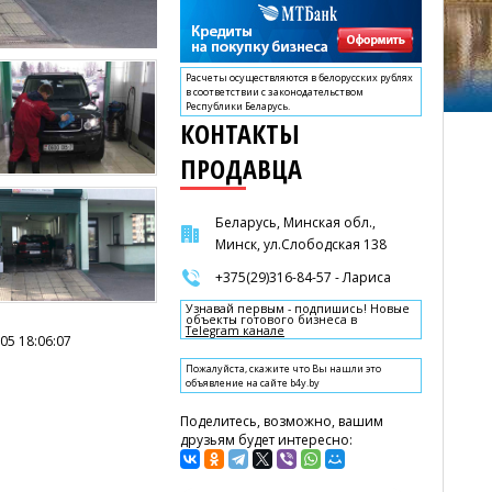
Расчеты осуществляются в белорусских рублях
в соответствии с законодательством
Республики Беларусь.
КОНТАКТЫ
ПРОДАВЦА
Беларусь, Минская обл.,
Минск, ул.Слободская 138
+375(29)316-84-57 - Лариса
Узнавай первым - подпишись! Новые
объекты готового бизнеса в
Telegram канале
05 18:06:07
Пожалуйста, скажите что Вы нашли это
объявление на сайте b4y.by
Поделитесь, возможно, вашим
друзьям будет интересно: