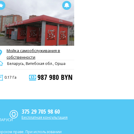
Мойка самообслуживания в
собственности
Беларусь, Витебская обл., Орша
987 980 BYN
0.17 Га
375 29 705 98 60
Бесплатная консультация
ЛАРУСИ
торском праве. При использовании