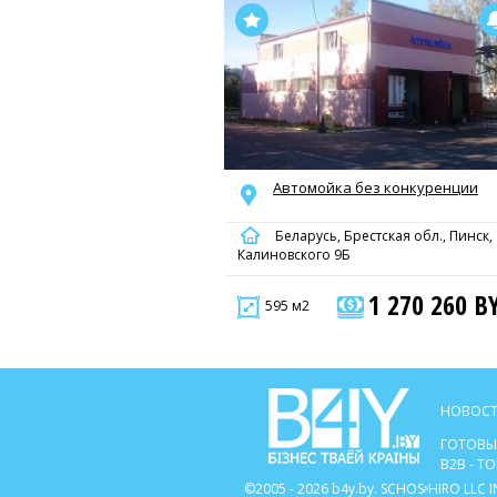
Автомойка без конкуренции
Беларусь, Брестская обл., Пинск,
Калиновского 9Б
1 270 260 B
595 м2
НОВОСТ
ГОТОВЫ
B2B - 
©2005 - 2026 b4y.by. SCHOSᶳHIRO LL