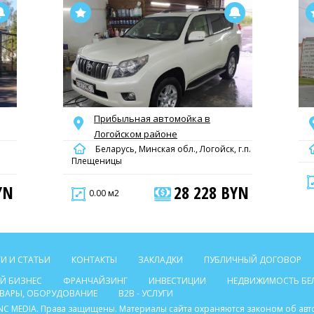
Прибыльная автомойка в
Логойском районе
Беларусь, Минская обл., Логойск, г.п.
Плещеницы
YN
28 228 BYN
0.00 м2
И И СТАТЬИ
КОНТАКТЫ
ЗАКЛАДКИ
ПУБЛИЧНЫЙ ДОГОВОР
Й БИЗНЕС
ФРАНЧАЙЗИНГ
ИНВЕСТИЦИИ
НЕДВИЖИМОСТЬ БЕ
ТОВАРЫ, ОБОРУДОВАНИЕ
B2B - УСЛУГИ
C INC MEDIA. Права защищены. Материалы сайта охраняются законом об ав