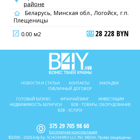
районе
Беларусь, Минская обл., Логойск, г.п.
Плещеницы
28 228 BYN
0.00 м2
НОВОСТИ И СТАТЬИ
КОНТАКТЫ
ЗАКЛАДКИ
ПУБЛИЧНЫЙ ДОГОВОР
ГОТОВЫЙ БИЗНЕС
ФРАНЧАЙЗИНГ
ИНВЕСТИЦИИ
НЕДВИЖИМОСТЬ БЕЛАРУСИ
B2B - ТОВАРЫ, ОБОРУДОВАНИЕ
B2B - УСЛУГИ
375 29 705 98 60
Бесплатная консультация
©2005 - 2026 b4y.by. SCHOSᶳHIRO LLC INC MEDIA. Права защищены.