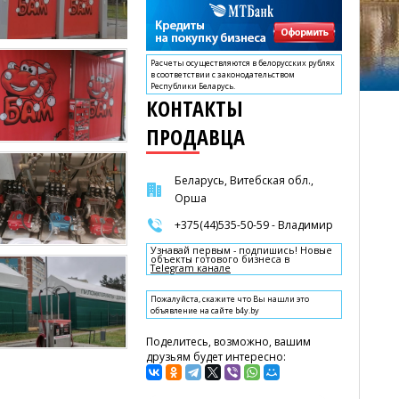
Расчеты осуществляются в белорусских рублях
в соответствии с законодательством
Республики Беларусь.
КОНТАКТЫ
ПРОДАВЦА
Беларусь, Витебская обл.,
Орша
+375(44)535-50-59 - Владимир
Узнавай первым - подпишись! Новые
объекты готового бизнеса в
Telegram канале
Пожалуйста, скажите что Вы нашли это
объявление на сайте b4y.by
Поделитесь, возможно, вашим
друзьям будет интересно: