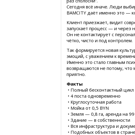
раз сполосни”.
Сегодня всё иначе. Люди выби
BAMCITY даёт именно это — ко
Клиент приезжает, видит сов
запускает процесс — и через 
Он не контактирует с персонал
чётко, чисто и под контролем.
Так формируется новая культ
эмоций, с уважением к времен
Именно это стало главным пс
возвращаются не потому, что м
приятно.
Факты
• Полный бесконтактный цикл
• 4 поста одновременно
• Круглосуточная работа
• Мойка от 0,5 BYN
• Земля — 0,8 га, аренда на 99
• Здание — в собственности
• Вся инфраструктура и докум
• Подобных объектов в стран