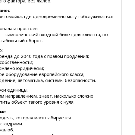
го фактора, без жалоб.
знес
автомойка, где одновременно могут обслуживаться
онала и простоев.
 — символический входной билет для клиента, но
 стабильный оборот.
о:
аренда до 2040 года с правом продления;
собственности;
ормлено юридически;
е оборудование европейского класса;
дение, автоматика, системы безопасности.
уси единицы.
им направлением, знает, насколько сложно
тить объект такого уровня с нуля.
ние
одель, которая масштабируется.
с кадрами.
жалоб.