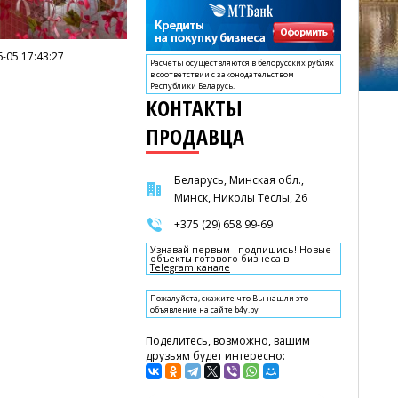
-05 17:43:27
Расчеты осуществляются в белорусских рублях
в соответствии с законодательством
Республики Беларусь.
КОНТАКТЫ
ПРОДАВЦА
Беларусь, Минская обл.,
Минск, Николы Теслы, 26
+375 (29) 658 99-69
Узнавай первым - подпишись! Новые
объекты готового бизнеса в
Telegram канале
Пожалуйста, скажите что Вы нашли это
объявление на сайте b4y.by
Поделитесь, возможно, вашим
друзьям будет интересно: