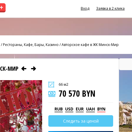
+
Вход
Заявка в 2 клика
/
Рестораны, Кафе, Бары, Казино
/
Авторское кафе в ЖК Минск-Мир
НСК-МИР
66 м2
70 570 BYN
RUB
USD
EUR
UAH
BYN
Следить за ценой