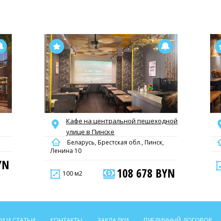
Кафе на центральной пешеходной
улице в Пинске
Беларусь, Брестская обл., Пинск,
Ленина 10
YN
108 678 BYN
100 м2
И И СТАТЬИ
КОНТАКТЫ
ЗАКЛАДКИ
ПУБЛИЧНЫЙ ДОГОВОР