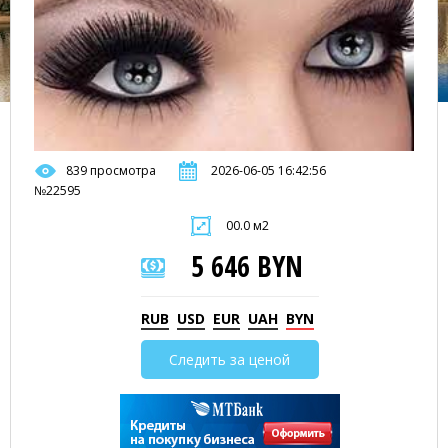
839 просмотра
2026-06-05 16:42:56
№22595
00.0 м2
5 646 BYN
RUB
USD
EUR
UAH
BYN
Следить за ценой