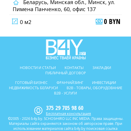
Беларусь, Минская обл., Минск, ул.
Пимена Панченко, 60, офис 137
0 BYN
0 м2
НОВОСТИ И СТАТЬИ
КОНТАКТЫ
ЗАКЛАДКИ
ПУБЛИЧНЫЙ ДОГОВОР
ГОТОВЫЙ БИЗНЕС
ФРАНЧАЙЗИНГ
ИНВЕСТИЦИИ
НЕДВИЖИМОСТЬ БЕЛАРУСИ
B2B - ТОВАРЫ, ОБОРУДОВАНИЕ
B2B - УСЛУГИ
375 29 705 98 60
Бесплатная консультация
©2005 - 2026 b4y.by. SCHOSᶳHIRO LLC INC MEDIA. Права защищены.
Материалы сайта охраняются законом об авторском праве. При
использовании материалов сайта b4y.by поисковая ссылка