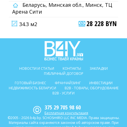
Беларусь, Минская обл., Минск, ТЦ
Арена Сити
28 228 BYN
34.3 м2
НОВОСТИ И СТАТЬИ
КОНТАКТЫ
ЗАКЛАДКИ
ПУБЛИЧНЫЙ ДОГОВОР
ГОТОВЫЙ БИЗНЕС
ФРАНЧАЙЗИНГ
ИНВЕСТИЦИИ
НЕДВИЖИМОСТЬ БЕЛАРУСИ
B2B - ТОВАРЫ, ОБОРУДОВАНИЕ
B2B - УСЛУГИ
375 29 705 98 60
Бесплатная консультация
©2005 - 2026 b4y.by. SCHOSᶳHIRO LLC INC MEDIA. Права защищены.
Материалы сайта охраняются законом об авторском праве. При