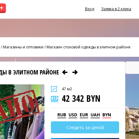
+
Вход
Заявка в 2 клика
/
Магазины и оптовики
/
Магазин стоковой одежды в элитном районе
ДЫ В ЭЛИТНОМ РАЙОНЕ
47 м2
42 342 BYN
RUB
USD
EUR
UAH
BYN
Следить за ценой