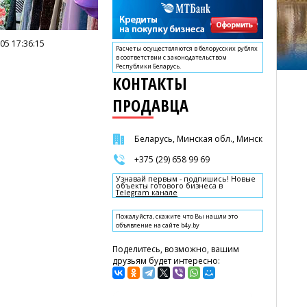
05 17:36:15
Расчеты осуществляются в белорусских рублях
в соответствии с законодательством
Республики Беларусь.
КОНТАКТЫ
ПРОДАВЦА
Беларусь, Минская обл., Минск
+375 (29) 658 99 69
Узнавай первым - подпишись! Новые
объекты готового бизнеса в
Telegram канале
Пожалуйста, скажите что Вы нашли это
объявление на сайте b4y.by
Поделитесь, возможно, вашим
друзьям будет интересно: