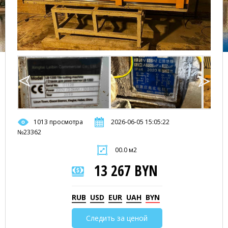
1013 просмотра
2026-06-05 15:05:22
№23362
00.0 м2
13 267 BYN
RUB
USD
EUR
UAH
BYN
Следить за ценой