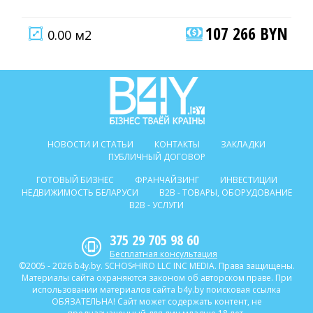
107 266 BYN
0.00 м2
НОВОСТИ И СТАТЬИ
КОНТАКТЫ
ЗАКЛАДКИ
ПУБЛИЧНЫЙ ДОГОВОР
ГОТОВЫЙ БИЗНЕС
ФРАНЧАЙЗИНГ
ИНВЕСТИЦИИ
НЕДВИЖИМОСТЬ БЕЛАРУСИ
B2B - ТОВАРЫ, ОБОРУДОВАНИЕ
B2B - УСЛУГИ
375 29 705 98 60
Бесплатная консультация
©2005 - 2026 b4y.by. SCHOSᶳHIRO LLC INC MEDIA. Права защищены.
Материалы сайта охраняются законом об авторском праве. При
использовании материалов сайта b4y.by поисковая ссылка
ОБЯЗАТЕЛЬНА! Сайт может содержать контент, не