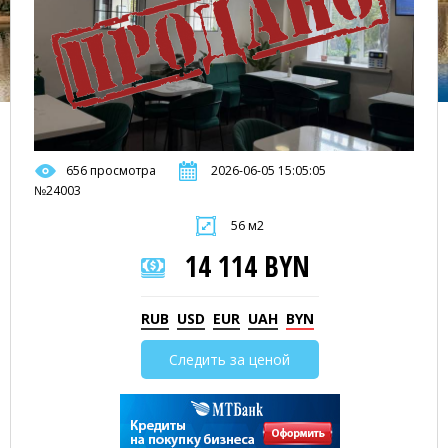
656 просмотра
2026-06-05 15:05:05
№24003
56 м2
14 114 BYN
RUB
USD
EUR
UAH
BYN
Следить за ценой